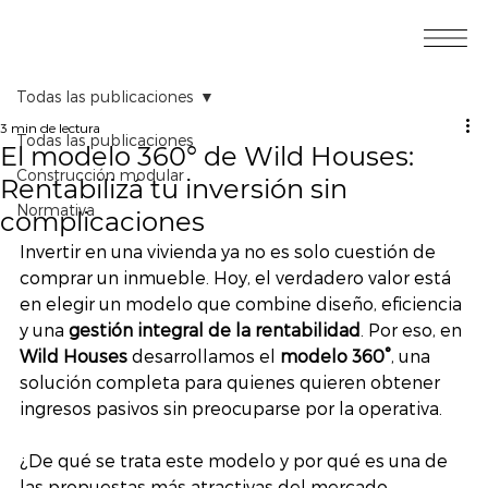
Todas las publicaciones
3 min de lectura
Todas las publicaciones
El modelo 360° de Wild Houses:
Construcción modular
Rentabilizá tu inversión sin
Normativa
complicaciones
Invertir en una vivienda ya no es solo cuestión de 
comprar un inmueble. Hoy, el verdadero valor está 
en elegir un modelo que combine diseño, eficiencia 
y una 
gestión integral de la rentabilidad
. Por eso, en 
Wild Houses
 desarrollamos el 
modelo 360°
, una 
solución completa para quienes quieren obtener 
ingresos pasivos sin preocuparse por la operativa.
¿De qué se trata este modelo y por qué es una de 
las propuestas más atractivas del mercado 