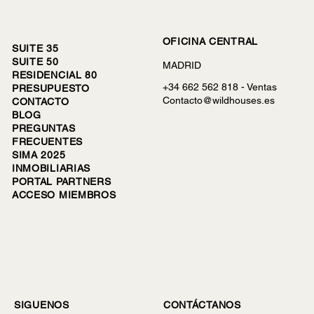
¿Qué es una casa modular (o
OFICINA CENTRAL
industrializada) y por qué es el futuro?
SUITE 35
SUITE 50
MADRID
RESIDENCIAL 80
+34 662 562 818 -
Ventas
PRESUPUESTO
Contacto@wildhouses.es
CONTACTO
BLOG
PREGUNTAS
FRECUENTES
SIMA 2025
INMOBILIARIAS
PORTAL PARTNERS
ACCESO MIEMBROS
CONTÁCTANOS
SIGUENOS